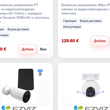
езжична управляема PT
Безжична управляема 4Mpx IP
 за видеонаблюдение
камера за видеонаблюдение с
ways-On Video) с вградена
обектива
а батерия 5200mAh и светлина
Гаранция
Бърза доставка
м
Консултация
ция
Бърза доставка
лтация
129.60 €
Добави
0 €
Добави
Виж