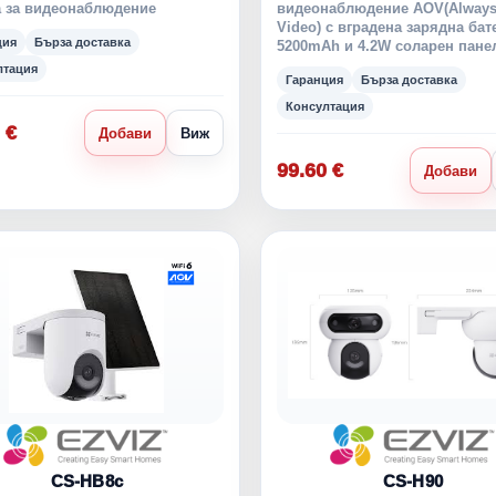
 за видеонаблюдение
видеонаблюдение AOV(Always
Video) с вградена зарядна бат
ция
Бърза доставка
5200mAh и 4.2W соларен пане
лтация
Гаранция
Бърза доставка
Консултация
 €
Добави
Виж
99.60 €
Добави
CS-HB8c
CS-H90