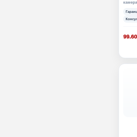
камера
Гаран
Консу
99.60