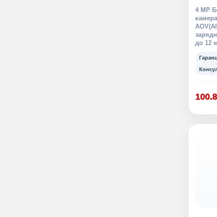
4 MP Б
камера
AOV(Al
зарядн
до 12 
Гаран
Консу
100.8