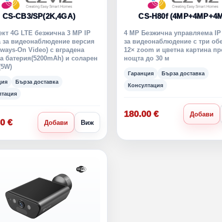
CS-CB3/SP(2K,4GA)
CS-H80f (4MP+4MP+4
кт 4G LTE безжична 3 MP IP
4 MP Безжична управляема IP
 за видеонаблюдение версия
за видеонаблюдение с три обе
ways-On Video) с вградена
12× zoom и цветна картина пр
а батерия(5200mAh) и соларен
нощта до 30 м
(5W)
Гаранция
Бърза доставка
ция
Бърза доставка
Консултация
лтация
180.00 €
Добави
0 €
Добави
Виж