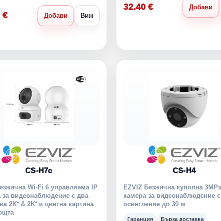
32.40 €
Добави
 €
Добави
Виж
CS-H7c
CS-H4
езжична Wi-Fi 6 управляема IP
EZVIZ Безжична куполна 3MPx
 за видеонаблюдение с два
камера за видеонаблюдение с
ва 2K⁺ & 2K⁺ и цветна картина
осветление до 30 м
ощта
Гаранция
Бърза доставка