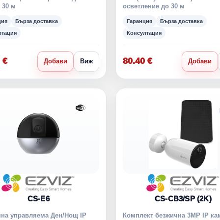
 30 м
осветление до 30 м
ция
Бърза доставка
Гаранция
Бърза доставка
лтация
Консултация
 €
80.40 €
Добави
Виж
Добави
CS-E6
CS-CB3/SP (2K)
на управляема Ден/Нощ IP
Комплект безжична 3MP IP ка