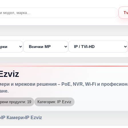
Т
Ezviz
амери и мрежови решения – PoE, NVR, Wi-Fi и професио
ане.
рени продукти: 19
Категория: IP Ezviz
›
IP Камери
›
IP Ezviz