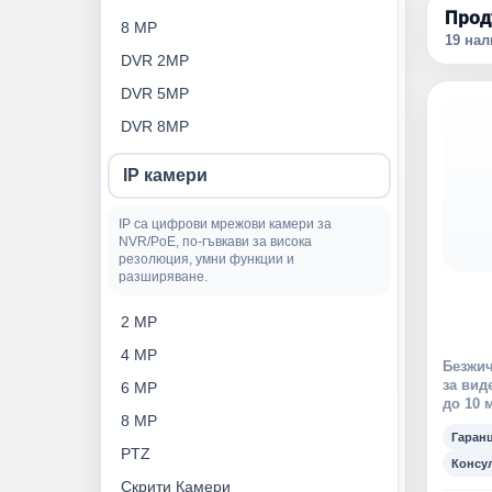
Прод
8 MP
19 на
DVR 2MP
DVR 5MP
DVR 8MP
IP камери
IP са цифрови мрежови камери за
NVR/PoE, по-гъвкави за висока
резолюция, умни функции и
разширяване.
2 MP
4 MP
Безжич
за вид
6 MP
до 10 
8 MP
Гаран
PTZ
Консу
Скрити Камери