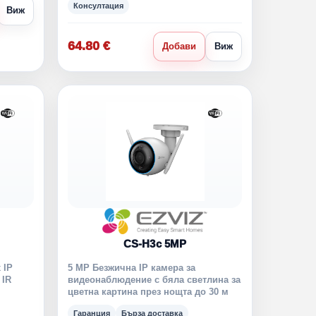
Консултация
Виж
64.80 €
Добави
Виж
CS-H3c 5MP
 IP
5 MP Безжична IP камера за
 IR
видеонаблюдение с бяла светлина за
цветна картина през нощта до 30 м
Гаранция
Бърза доставка