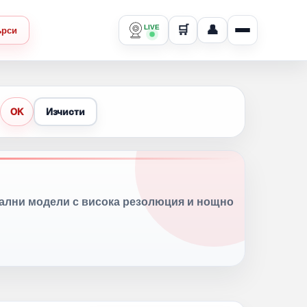
LIVE
🛒
👤
ърси
Изчисти
OK
нални модели с висока резолюция и нощно