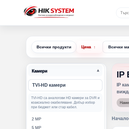
Всички продукти
Цена
↑
Камери
IP 
IP к
TVI-HD камери
вижд
TVI-HD са аналогови HD камери за DVR и
коаксиално окабеляване. Добър избор
Наме
при бюджет или стар кабел.
Начало
2 MP
5 MP