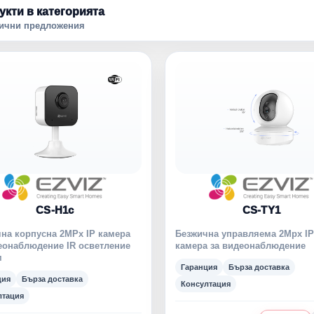
укти в категорията
лични предложения
CS-H1c
CS-TY1
на корпусна 2MPx IP камера
Безжична управляема 2Mpx IP
еонаблюдение IR осветление
камера за видеонаблюдение
м
Гаранция
Бърза доставка
ция
Бърза доставка
Консултация
лтация