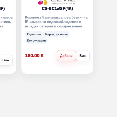
MP)
CS-BC1c/SP(4K)
 камера
Комплект 8 мегапикселова безжична
ктива,
IP камера за видеонаблюдение с
ез
вграден батерия и соларен панел
Гаранция
Бърза доставка
Консултация
180.00 €
Добави
Виж
Виж