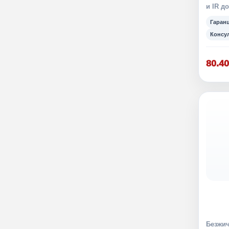
и IR до
Гаран
Консу
80.40
Безжич