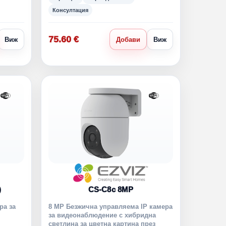
Консултация
75.60 €
Виж
Добави
Виж
)
CS-C8c 8MP
ра за
8 MP Безжична управляема IP камера
за видеонаблюдение с хибридна
светлина за цветна картина през