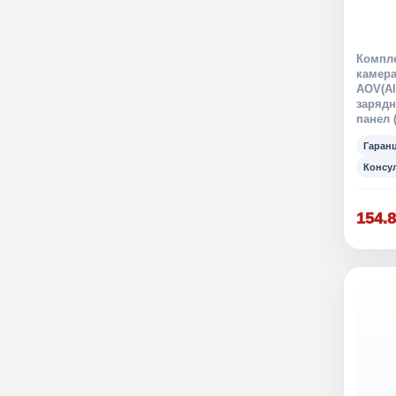
Компле
камера
AOV(Al
зарядн
панел 
Гаран
Консу
154.8