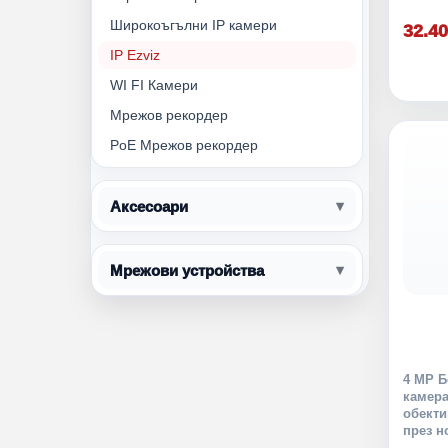
Широкоъгълни IP камери
32.40
IP Ezviz
WI FI Камери
Мрежов рекордер
PoE Мрежов рекордер
Аксесоари
Мрежови устройства
4 MP Б
камера
обекти
през н