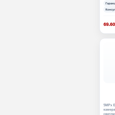
Гаран
Консу
69.60
5MPx Б
камера
светли