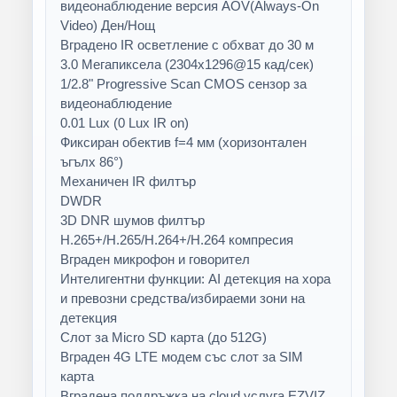
видеонаблюдение версия AOV(Always-On
Video) Ден/Нощ
Вградено IR осветление с обхват до 30 м
3.0 Мегапиксела (2304x1296@15 кад/сек)
1/2.8" Progressive Scan CMOS сензор за
видеонаблюдение
0.01 Lux (0 Lux IR on)
Фиксиран обектив f=4 мм (хоризонтален
ъгълх 86°)
Механичен IR филтър
DWDR
3D DNR шумов филтър
H.265+/H.265/H.264+/H.264 компресия
Вграден микрофон и говорител
Интелигентни функции: AI детекция на хора
и превозни средства/избираеми зони на
детекция
Слот за Micro SD карта (до 512G)
Вграден 4G LTE модем със слот за SIM
карта
Вградена поддръжка на cloud услуга EZVIZ