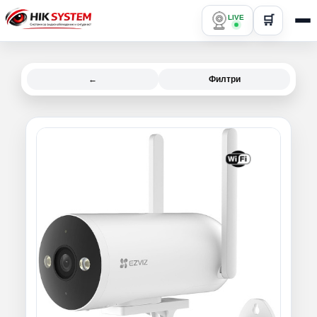
LIVE
🛒
←
Филтри