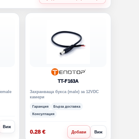
TT-F163A
female
Захранваща букса (male) за 12VDC
камери
Гаранция
Бърза доставка
Консултация
Виж
0.28 €
Добави
Виж