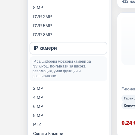
412 н
8 MP
DVR 2MP
DVR 5MP
DVR 8MP
IP камери
IP са цифрови мрежови камери за
NVR/PoE, по-гъвкави за висока
резолюция, умни функции и
разширяване.
2 MP
F-коне
4 MP
Гаран
Консу
6 MP
8 MP
0.24 
PTZ
Скрити Камери