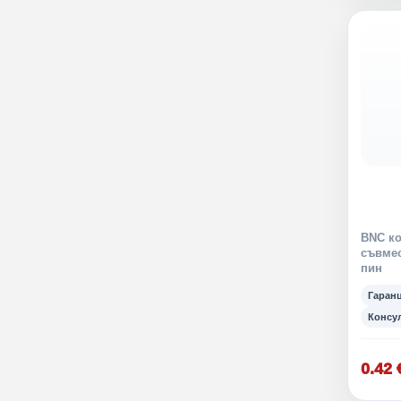
BNC ко
съвмес
пин
Гаран
Консу
0.42 