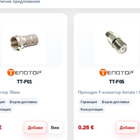
алични предложения
TT-F01
TT-F05
ктор 30мм
Преходен F-конектор female / 
ция
Бърза доставка
Гаранция
Бърза доставка
лтация
Консултация
€
0.26 €
Добави
Виж
Добави