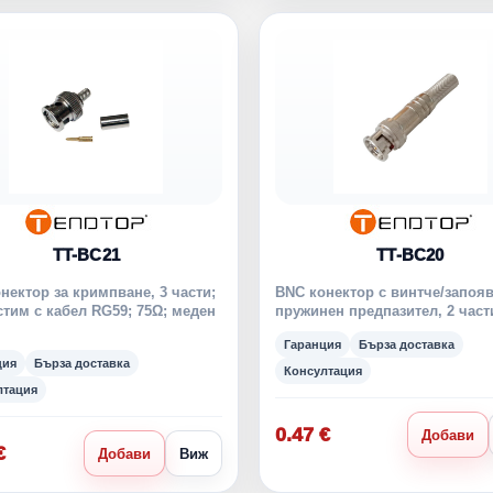
TT-BC21
TT-BC20
нектор за кримпване, 3 части;
BNC конектор с винтче/запояв
тим с кабел RG59; 75Ω; меден
пружинен предпазител, 2 част
Гаранция
Бърза доставка
ция
Бърза доставка
Консултация
лтация
0.47 €
Добави
€
Добави
Виж