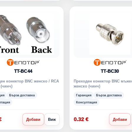
TT-BC44
TT-BC30
ен конектор BNC женско / RCA
Преходен конектор BNC мъжко
(чинч)
женско (чинч)
ция
Бърза доставка
Гаранция
Бърза доставка
лтация
Консултация
€
0.32 €
Добави
Виж
Добави