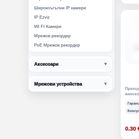
Широкоъгълни IP камери
IP Ezviz
WI FI Камери
Мрежов рекордер
PoE Мрежов рекордер
Аксесоари
Мрежови устройства
Преход
женск
Гаран
Консу
0.30 