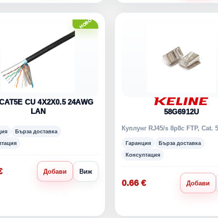
CAT5E CU 4Х2Х0.5 24AWG
LAN
58G6912U
Куплунг RJ45/s 8p8c FTP, Cat. 
ция
Бърза доставка
лтация
Гаранция
Бърза доставка
Консултация
€
Добави
Виж
0.66 €
Добави