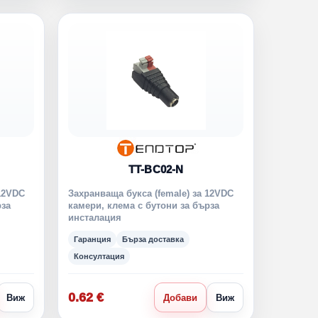
TT-BC02-N
 12VDC
Захранваща букса (female) за 12VDC
рза
камери, клема с бутони за бърза
инсталация
Гаранция
Бърза доставка
Консултация
0.62 €
Виж
Добави
Виж