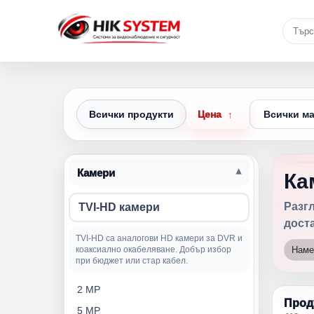
Всички продукти
Цена
↑
Камери
Ка
Разгл
TVI-HD камери
доста
TVI-HD са аналогови HD камери за DVR и
коаксиално окабеляване. Добър избор
Наме
при бюджет или стар кабел.
2 MP
Прод
5 MP