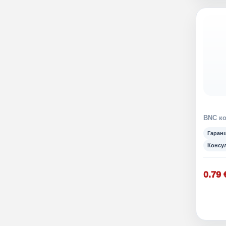
BNC ко
Гаран
Консу
0.79 