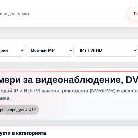
Т
мери за видеонаблюдение, DV
едай IP и HD-TVI камери, рекордери (NVR/DVR) и аксес
вка.
рени продукти: 412
укти в категорията