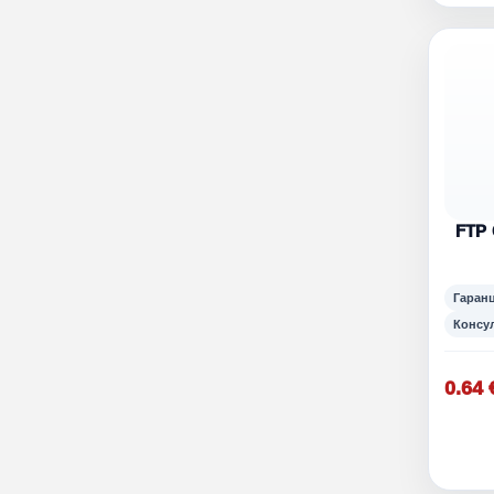
FTP 
Гаран
Консу
0.64 