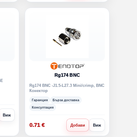
Rg174 BNC
5Е
Rg174 BNC -J1.5-L27.3 Mini/crimp, BNC
Конектор
Гаранция
Бърза доставка
Консултация
Виж
0.71 €
Добави
Виж