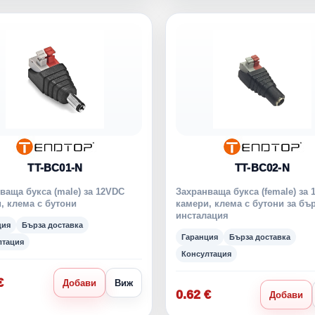
TT-BC01-N
TT-BC02-N
ваща букса (male) за 12VDC
Захранваща букса (female) за
, клема с бутони
камери, клема с бутони за бъ
инсталация
ция
Бърза доставка
Гаранция
Бърза доставка
лтация
Консултация
€
Добави
Виж
0.62 €
Добави