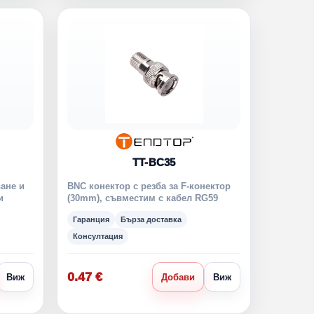
TT-BC35
ане и
BNC конектор с резба за F-конектор
и
(30mm), съвместим с кабел RG59
Гаранция
Бърза доставка
Консултация
0.47 €
Виж
Добави
Виж