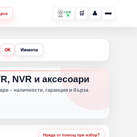
LIVE
🛒
👤
ърси
Изчисти
OK
R, NVR и аксесоари
оари – наличности, гаранция и бърза
Нужда от помощ при избор?