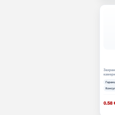
Захран
камери
Гаран
Консу
0.58 