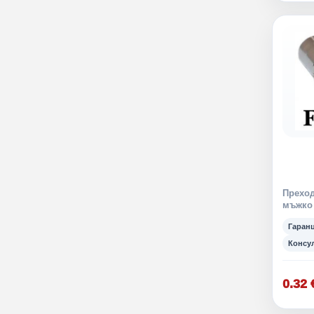
Преход
мъжко 
Гаран
Консу
0.32 