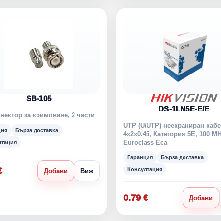
SB-105
DS-1LN5E-E/E
нектор за кримпване, 2 части
UTP (U/UTP) неекраниран кабе
ция
Бърза доставка
4x2x0.45, Категория 5E, 100 MH
Euroclass Eca
лтация
Гаранция
Бърза доставка
€
Консултация
Добави
Виж
0.79 €
Добави