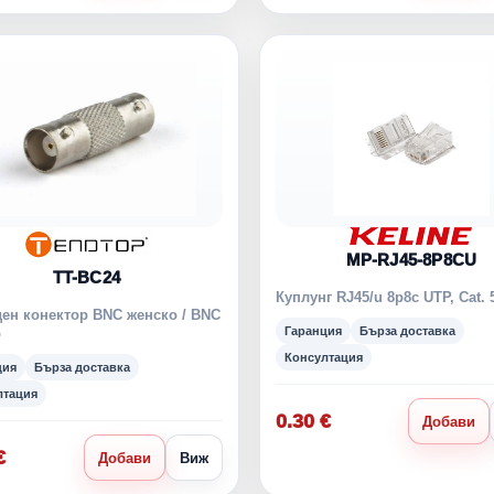
MP-RJ45-8P8CU
TT-BC24
Куплунг RJ45/u 8p8c UTP, Cat. 
ен конектор BNC женско / BNC
Гаранция
Бърза доставка
о
Консултация
ция
Бърза доставка
лтация
0.30 €
Добави
€
Добави
Виж