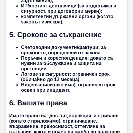
задължения);
ИТ/хостинг доставчици (за поддръжка и
сигурност, при договорни мерки);
компетентни държавни органи (когато
законът изисква).
5. Срокове за съхранение
Счетоводни документи/фактури:
за
сроковете, определени от закона.
Поръчки и кореспонденция:
докато са
нужни за обслужване и защита на
претенции.
Логове за сигурност:
ограничен срок
(обичайно до 12 месеца).
Видеозаписи (ако има):
ограничен срок,
освен при инцидент.
6. Вашите права
Имате право на: достъп, корекция, изтриване
(когато е приложимо), ограничаване,
възражение, преносимост, оттегляне на
съгласие, както и право на жалба до надзорен