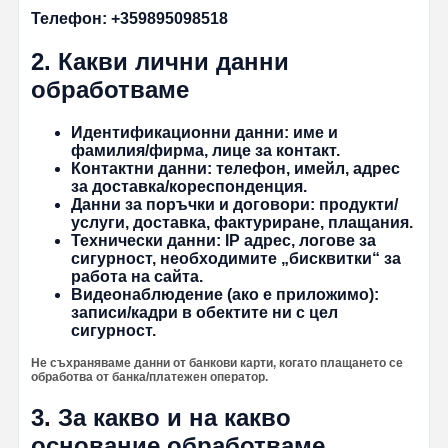
Телефон:
+359895098518
2. Какви лични данни
обработваме
Идентификационни данни:
име и
фамилия/фирма, лице за контакт.
Контактни данни:
телефон, имейл, адрес
за доставка/кореспонденция.
Данни за поръчки и договори:
продукти/
услуги, доставка, фактуриране, плащания.
Технически данни:
IP адрес, логове за
сигурност, необходимите „бисквитки“ за
работа на сайта.
Видеонаблюдение (ако е приложимо):
записи/кадри в обектите ни с цел
сигурност.
Не съхраняваме данни от банкови карти, когато плащането се
обработва от банка/платежен оператор.
3. За какво и на какво
основание обработваме