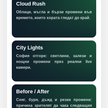
Cloud Rush
Облаци, мъгла и бързи промени във
времето, които хората гледат до край.
City Lights
София отгоре: светлини, залези и
нощни промени през реални live
камери.
Before / After
Сняг, буря, дъжд и резки промени:
причина зрителят да чака следващия