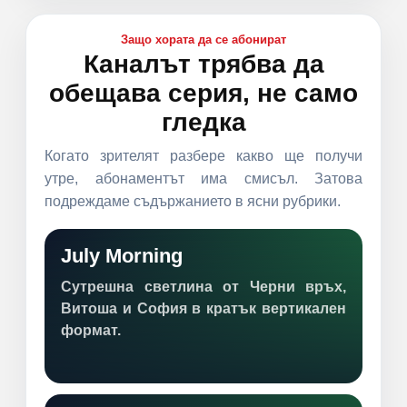
Защо хората да се абонират
Каналът трябва да
обещава серия, не само
гледка
Когато зрителят разбере какво ще получи
утре, абонаментът има смисъл. Затова
подреждаме съдържанието в ясни рубрики.
July Morning
Сутрешна светлина от Черни връх,
Витоша и София в кратък вертикален
формат.