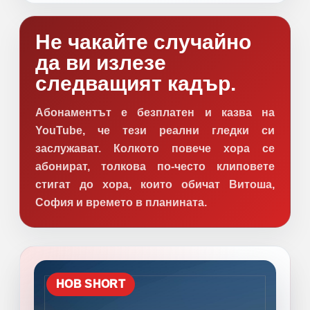
Не чакайте случайно
да ви излезе
следващият кадър.
Абонаментът е безплатен и казва на
YouTube, че тези реални гледки си
заслужават. Колкото повече хора се
абонират, толкова по-често клиповете
стигат до хора, които обичат Витоша,
София и времето в планината.
НОВ SHORT