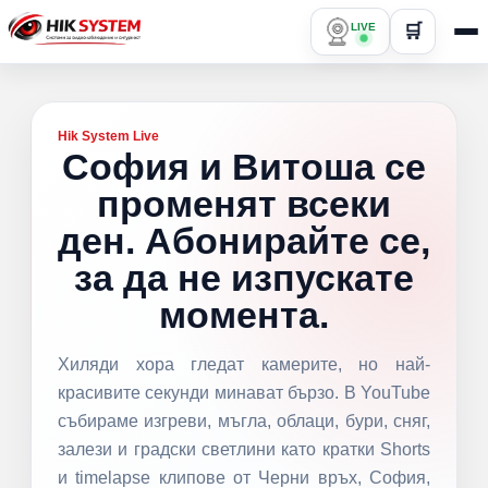
LIVE
🛒
Hik System Live
София и Витоша се
променят всеки
ден. Абонирайте се,
за да не изпускате
момента.
Хиляди хора гледат камерите, но най-
красивите секунди минават бързо. В YouTube
събираме изгреви, мъгла, облаци, бури, сняг,
залези и градски светлини като кратки Shorts
и timelapse клипове от Черни връх, София,