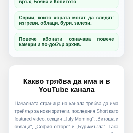
връх, Бояна и Копитото.
Серии, които хората могат да следят:
изгреви, облаци, бури, залези.
Повече абонати означава повече
камери и по-добър архив.
Какво трябва да има и в
YouTube канала
Началната страница на канала трябва да има
трейлър за нови зрители, последния Short като
featured video, секции „July Morning“, „Витоша и
облаци“, „София отгоре“ и „Бури/мъгла“. Така