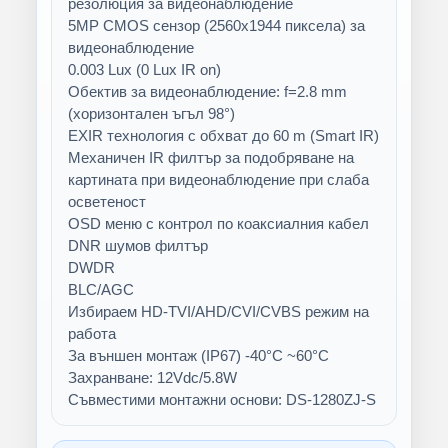
резолюция за видеонаблюдение
5MP CMOS сензор (2560x1944 пиксела) за
видеонаблюдение
0.003 Lux (0 Lux IR on)
Обектив за видеонаблюдение: f=2.8 mm
(хоризонтален ъгъл 98°)
EXIR технология с обхват до 60 m (Smart IR)
Механичен IR филтър за подобряване на
картината при видеонаблюдение при слаба
осветеност
OSD меню с контрол по коаксиалния кабел
DNR шумов филтър
DWDR
BLC/AGC
Избираем HD-TVI/AHD/CVI/CVBS режим на
работа
За външен монтаж (IP67) -40°C ~60°C
Захранване: 12Vdc/5.8W
Съвместими монтажни основи: DS-1280ZJ-S