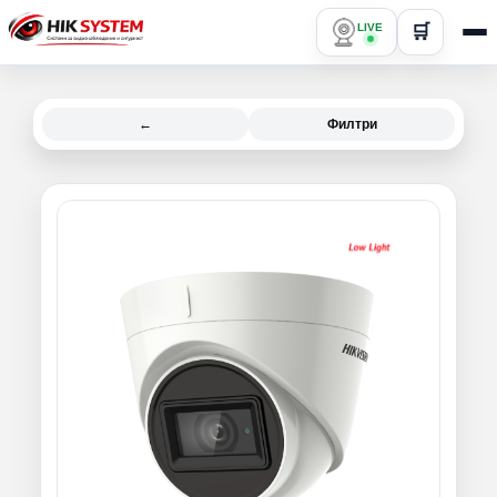
LIVE
🛒
←
Филтри