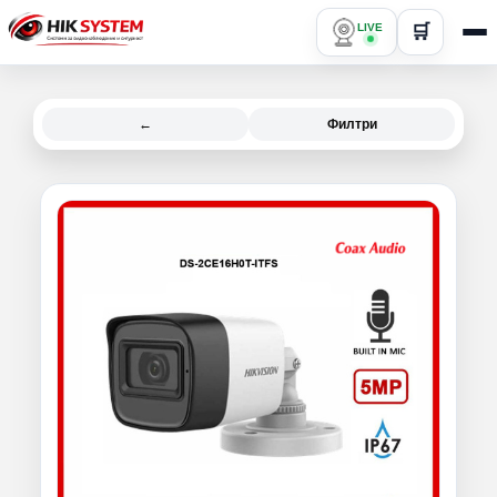
LIVE
🛒
←
Филтри