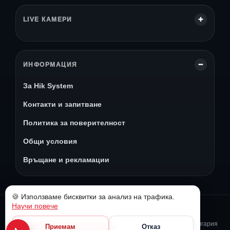
LIVE КАМЕРИ
ИНФОРМАЦИЯ
За Hik System
Контакти и запитване
Политика за поверителност
Общи условия
Връщане и рекламации
🍪 Използваме бисквитки за анализ на трафика.
Научи повече
© 2026 Hik System
Камери за видеонаблюдение, доставка и монтаж в София и България
Приемам
Отказ