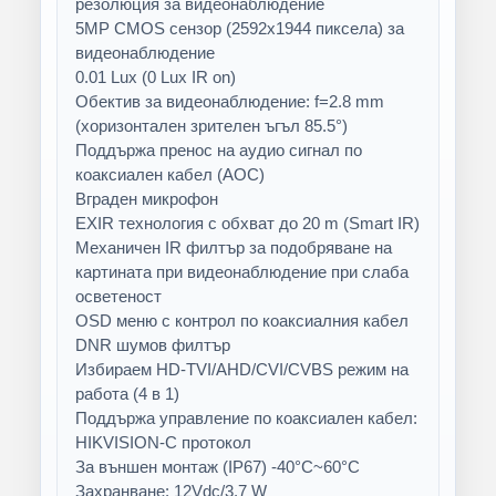
резолюция за видеонаблюдение
5MP CMOS сензор (2592x1944 пиксела) за
видеонаблюдение
0.01 Lux (0 Lux IR on)
Обектив за видеонаблюдение: f=2.8 mm
(хоризонтален зрителен ъгъл 85.5°)
Поддържа пренос на аудио сигнал по
коаксиален кабел (AOC)
Вграден микрофон
EXIR технология с обхват до 20 m (Smart IR)
Механичен IR филтър за подобряване на
картината при видеонаблюдение при слаба
осветеност
OSD меню с контрол по коаксиалния кабел
DNR шумов филтър
Избираем HD-TVI/AHD/CVI/CVBS режим на
работа (4 в 1)
Поддържа управление по коаксиален кабел:
HIKVISION-C протокол
За външен монтаж (IP67) -40°C~60°C
Захранване: 12Vdc/3.7 W