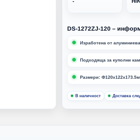
-
HI
DS-1272ZJ-120 – инфор
Изработена от алуминиева
Подходяща за куполни кам
Размери: Ф120х122х173.5
В наличност
Доставка сл