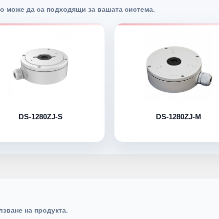
о може да са подходящи за вашата система.
DS-1280ZJ-S
DS-1280ZJ-M
лзване на продукта.