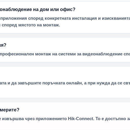
деонаблюдение на дом или офис?
 приложения според конкретната инсталация и изискванията 
 според мястото на монтаж.
ия?
и професионален монтаж на системи за видеонаблюдение спо
та и да завършите поръчката онлайн, а при нужда да се св
америте?
извършва чрез приложението Hik-Connect. То е достъпно за