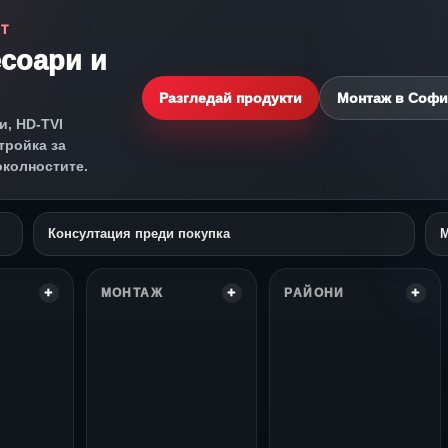
СТ
есоари и
Разгледай продукти
Монтаж в Софи
и, HD-TVI
тройка за
околностите.
Консултация преди покупка
М
МОНТАЖ
РАЙОНИ