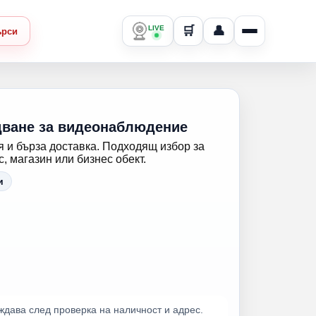
LIVE
🛒
👤
ърси
дване за видеонаблюдение
 и бърза доставка. Подходящ избор за
 магазин или бизнес обект.
и
ждава след проверка на наличност и адрес.