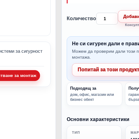
Добави
Количество
Консулт
Не си сигурен дали е пра
истеми за сигурност
Можем да проверим дали този п
монтажа.
Попитай за този продук
итване за монтаж
Подходящ за
Полу
дом, офис, магазин или
гаран
бизнес обект
бърза
Основни характеристики
ТИП
МАР