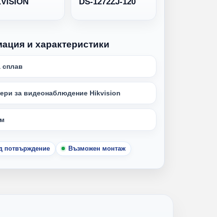
KVISION
DS-1272ZJ-120
мация и характеристики
 сплав
ери за видеонаблюдение Hikvision
мм
ед потвърждение
Възможен монтаж