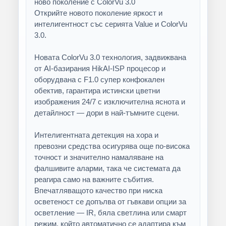
ново поколение с ColorVu 3.0
Открийте новото поколение яркост и
интелигентност със серията Value и ColorVu
3.0.
Новата ColorVu 3.0 технология, задвижвана
от AI-базирания HikAI-ISP процесор и
оборудвана с F1.0 супер конфокален
обектив, гарантира истински цветни
изображения 24/7 с изключителна яснота и
детайлност — дори в най-тъмните сцени.
Интелигентната детекция на хора и
превозни средства осигурява още по-висока
точност и значително намаляване на
фалшивите аларми, така че системата да
реагира само на важните събития.
Впечатляващото качество при ниска
осветеност се допълва от гъвкави опции за
осветление — IR, бяла светлина или смарт
режим, който автоматично се адаптира към