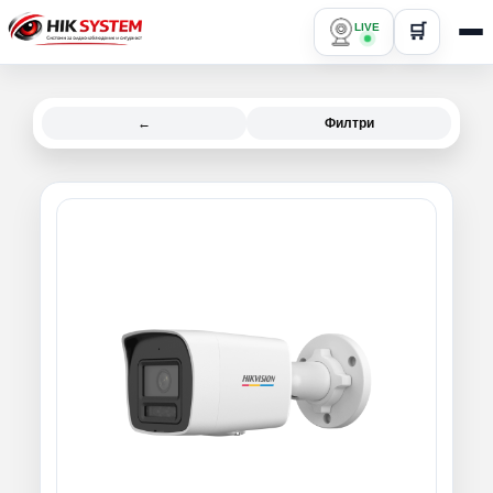
LIVE
🛒
←
Филтри