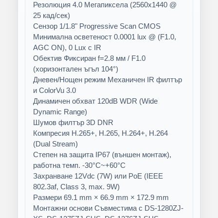
Резолюция 4.0 Мегапиксела (2560x1440 @
25 кад/сек)
Сензор 1/1.8" Progressive Scan CMOS
Минимална осветеност 0.0001 lux @ (F1.0,
AGC ON), 0 Lux с IR
Обектив Фиксиран f=2.8 мм / F1.0
(хоризонтален ъгъл 104°)
Дневен/Нощен режим Механичен IR филтър
и ColorVu 3.0
Динамичен обхват 120dB WDR (Wide
Dynamic Range)
Шумов филтър 3D DNR
Компресия H.265+, H.265, H.264+, H.264
(Dual Stream)
Степен на защита IP67 (външен монтаж),
работна темп. -30°C~+60°C
Захранване 12Vdc (7W) или PoE (IEEE
802.3af, Class 3, max. 9W)
Размери 69.1 mm × 66.9 mm × 172.9 mm
Монтажни основи Съвместима с DS-1280ZJ-