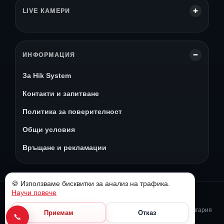
LIVE КАМЕРИ
ИНФОРМАЦИЯ
За Hik System
Контакти и запитване
Политика за поверителност
Общи условия
Връщане и рекламации
🍪 Използваме бисквитки за анализ на трафика.
Научи повече
© 2026 Hik System
Камери за видеонаблюдение, доставка и монтаж в София и България
Приемам
Отказ
📞
0895 098 518
0899 713 303