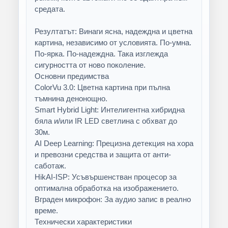
средата.
Резултатът: Винаги ясна, надеждна и цветна
картина, независимо от условията. По-умна.
По-ярка. По-надеждна. Така изглежда
сигурността от ново поколение.
Основни предимства
ColorVu 3.0: Цветна картина при пълна
тъмнина денонощно.
Smart Hybrid Light: Интелигентна хибридна
бяла и/или IR LED светлина с обхват до
30м.
AI Deep Learning: Прецизна детекция на хора
и превозни средства и защита от анти-
саботаж.
HikAI-ISP: Усъвършенстван процесор за
оптимална обработка на изображението.
Вграден микрофон: За аудио запис в реално
време.
Технически характеристики