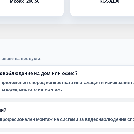
Mcoax+2x0,50
RG59/100
лзване на продукта.
деонаблюдение на дом или офис?
 приложения според конкретната инсталация и изискванията 
 според мястото на монтаж.
ия?
и професионален монтаж на системи за видеонаблюдение спо