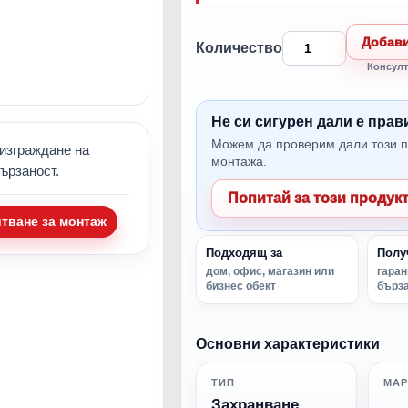
Добави
Количество
Консулт
Не си сигурен дали е пра
Можем да проверим дали този п
изграждане на
монтажа.
ързаност.
Попитай за този продук
итване за монтаж
Подходящ за
Полу
дом, офис, магазин или
гаран
бизнес обект
бърза
Основни характеристики
ТИП
МАР
Захранване