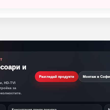
СТ
есоари и
Разгледай продукти
Монтаж в Софи
и, HD-TVI
тройка за
околностите.
Консултация преди покупка
М