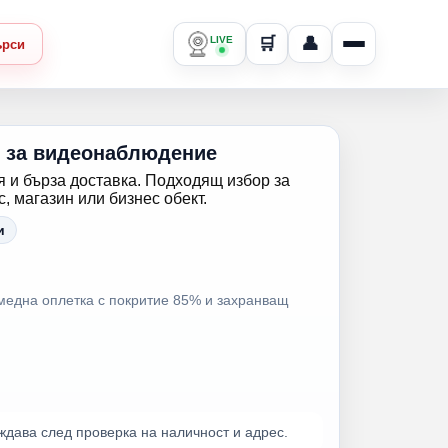
LIVE
🛒
👤
ърси
л за видеонаблюдение
 и бърза доставка. Подходящ избор за
 магазин или бизнес обект.
и
медна оплетка с покритие 85% и захранващ
ждава след проверка на наличност и адрес.