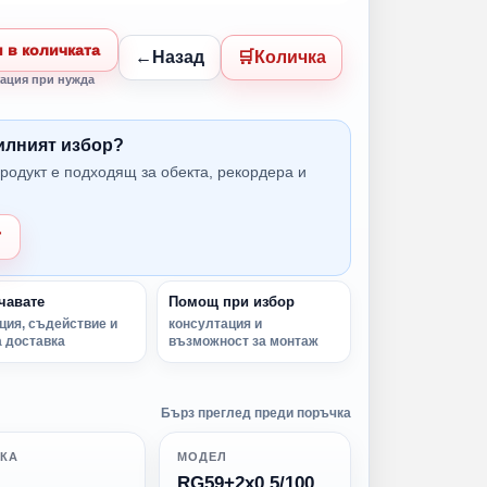
 в количката
Назад
Количка
ация при нужда
вилният избор?
родукт е подходящ за обекта, рекордера и
т
чавате
Помощ при избор
ция, съдействие и
консултация и
 доставка
възможност за монтаж
Бърз преглед преди поръчка
КА
МОДЕЛ
RG59+2x0,5/100