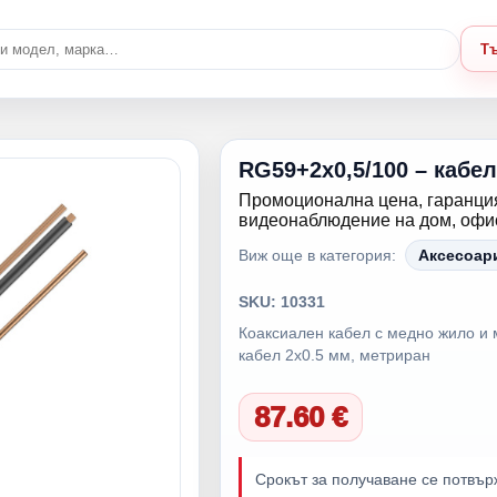
Т
RG59+2x0,5/100 – кабе
Промоционална цена, гаранция
видеонаблюдение на дом, офис,
Виж още в категория:
Аксесоар
SKU: 10331
Коаксиален кабел с медно жило и 
кабел 2х0.5 мм, метриран
87.60 €
Срокът за получаване се потвър