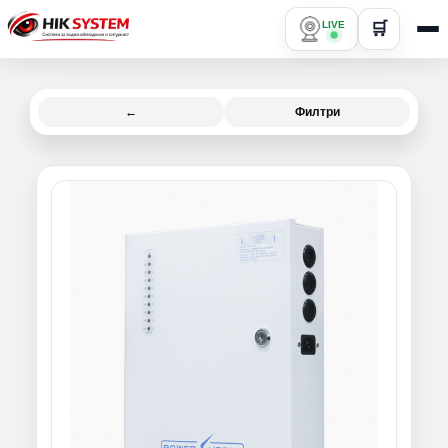
LIVE
🛒
←
Филтри