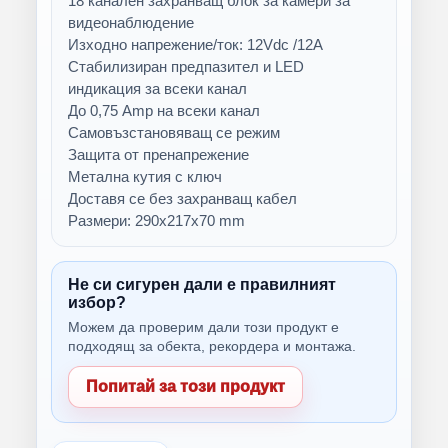
18 канален захранващ блок за камери за
видеонаблюдение
Изходно напрежение/ток: 12Vdc /12A
Стабилизиран предпазител и LED
индикация за всеки канал
До 0,75 Аmp на всеки канал
Самовъзстановяващ се режим
Защита от пренапрежение
Метална кутия с ключ
Доставя се без захранващ кабел
Размери: 290х217х70 mm
Не си сигурен дали е правилният
избор?
Можем да проверим дали този продукт е
подходящ за обекта, рекордера и монтажа.
Попитай за този продукт