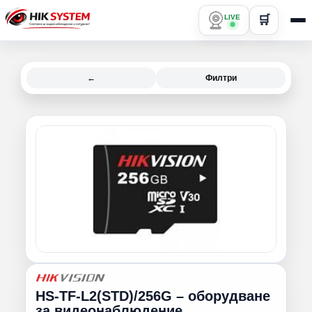
LIVE
🛒
←
Филтри
HS-TF-L2(STD)/256G – оборудване
за видеонаблюдение