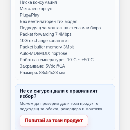
Ниска консумация
Метален корпус
Plug&Play
Без вентилаторен тих модел
Подходящ за монтаж на стена или бюро
Packet forwarding 7.4Mbps
10G exchange капацитет
Packet buffer memory 3Mbit
Auto-MDI/MDIX портове
Работна температуре: -10°C ~ +50°C
Захранване: 5Vdc@1A
Размери: 88х54х23 мм
Не си сигурен дали е правилният
избор?
Можем да проверим дали този продукт е
подходящ за обекта, рекордера и монтажа.
Попитай за този продукт