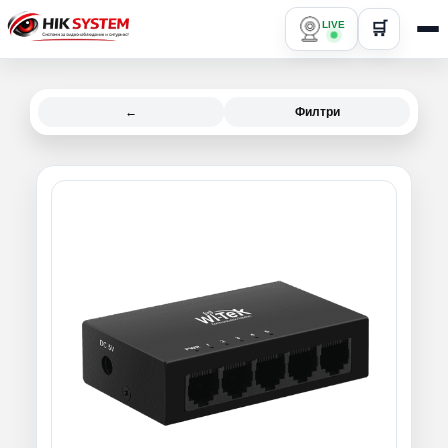
LIVE
🛒
←
Филтри