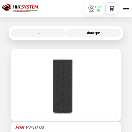
LIVE
🛒
←
Филтри