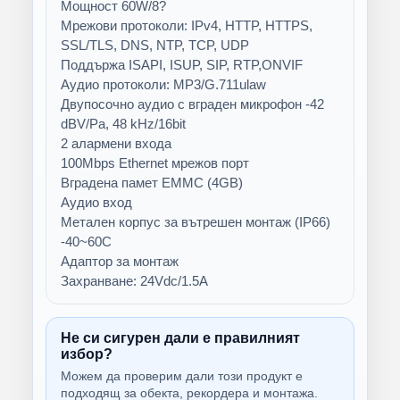
Мощност 60W/8?
Мрежови протоколи: IPv4, HTTP, HTTPS,
SSL/TLS, DNS, NTP, TCP, UDP
Поддържа ISAPI, ISUP, SIP, RTP,ONVIF
Аудио протоколи: MP3/G.711ulaw
Двупосочно аудио с вграден микрофон -42
dBV/Pa, 48 kHz/16bit
2 алармени входа
100Mbps Ethernet мрежов порт
Вградена памет EMMC (4GB)
Аудио вход
Метален корпус за вътрешен монтаж (IP66)
-40~60C
Адаптор за монтаж
Захранване: 24Vdc/1.5A
Не си сигурен дали е правилният
избор?
Можем да проверим дали този продукт е
подходящ за обекта, рекордера и монтажа.