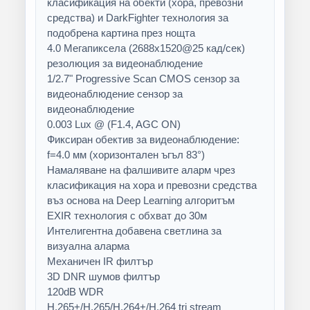
класификация на обекти (хора, превозни
средства) и DarkFighter технология за
подобрена картина през нощта
4.0 Мегапиксела (2688x1520@25 кад/сек)
резолюция за видеонаблюдение
1/2.7" Progressive Scan CMOS сензор за
видеонаблюдение сензор за
видеонаблюдение
0.003 Lux @ (F1.4, AGC ON)
Фиксиран обектив за видеонаблюдение:
f=4.0 мм (хоризонтален ъгъл 83°)
Намаляване на фалшивите аларм чрез
класификация на хора и превозни средства
въз основа на Deep Learning алгоритъм
EXIR технология с обхват до 30м
Интелигентна добавена светлина за
визуална аларма
Механичен IR филтър
3D DNR шумов филтър
120dB WDR
H.265+/H.265/H.264+/H.264 tri stream