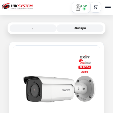
LIVE
🛒
←
Филтри