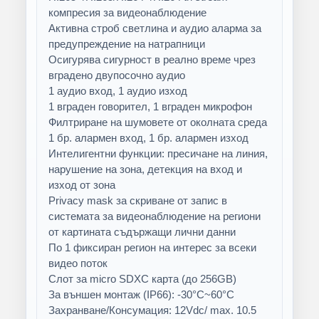
компресия за видеонаблюдение
Активна строб светлина и аудио аларма за
предупреждение на натрапници
Осигурява сигурност в реално време чрез
вградено двупосочно аудио
1 аудио вход, 1 аудио изход
1 вграден говорител, 1 вграден микрофон
Филтриране на шумовете от околната среда
1 бр. алармен вход, 1 бр. алармен изход
Интелигентни функции: пресичане на линия,
нарушение на зона, детекция на вход и
изход от зона
Privacy mask за скриване от запис в
системата за видеонаблюдение на региони
от картината съдържащи лични данни
По 1 фиксиран регион на интерес за всеки
видео поток
Слот за micro SDXC карта (до 256GB)
За външен монтаж (IP66): -30°C~60°C
Захранване/Консумация: 12Vdc/ max. 10.5