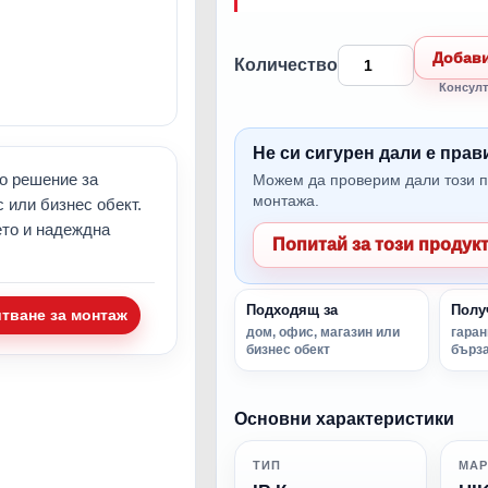
Добави
Количество
Консулт
Не си сигурен дали е пра
о решение за
Можем да проверим дали този п
монтажа.
 или бизнес обект.
ето и надеждна
Попитай за този продук
Подходящ за
Полу
итване за монтаж
дом, офис, магазин или
гаран
бизнес обект
бърза
Основни характеристики
ТИП
МАР