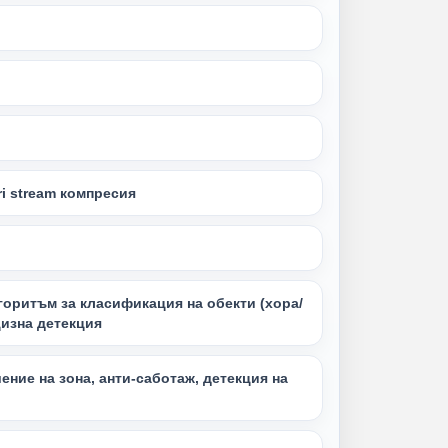
tri stream компресия
горитъм за класификация на обекти (хора/
цизна детекция
ение на зона, анти-саботаж, детекция на