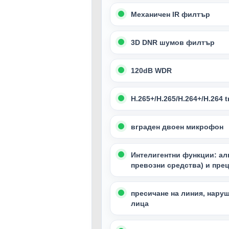
Механичен IR филтър
3D DNR шумов филтър
120dB WDR
H.265+/H.265/H.264+/H.264 
вграден двоен микрофон
Интелигентни функции: ал
превозни средства) и пре
пресичане на линия, наруш
лица