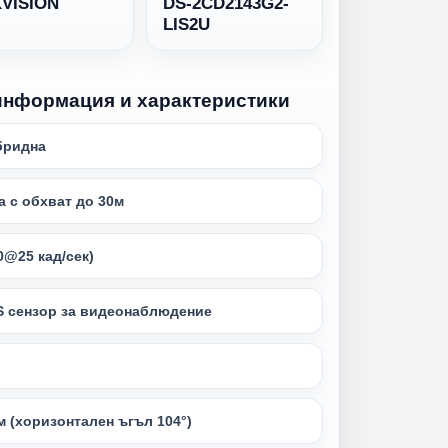
KVISION
DS-2CD2143G2-
LIS2U
информация и характеристики
бридна
а с обхват до 30м
0@25 кад/сек)
OS сензор за видеонаблюдение
м (хоризонтален ъгъл 104°)