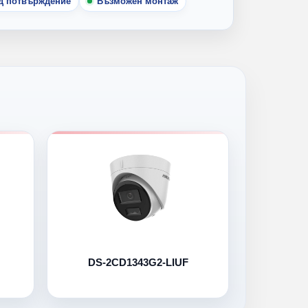
ед потвърждение
Възможен монтаж
DS-2CD1343G2-LIUF