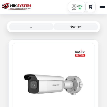
LIVE
🛒
←
Филтри