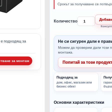
Срокът за получаване се потвър
Добави
Количество
Консулт
 е подходящ за
Не си сигурен дали е пра
Можем да проверим дали този п
монтажа.
итване за монтаж
Попитай за този продук
Подходящ за
Полу
дом, офис, магазин или
гаран
бизнес обект
бърза
Основни характеристики