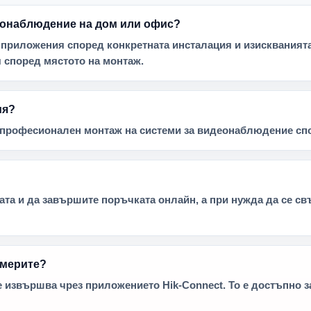
деонаблюдение на дом или офис?
 приложения според конкретната инсталация и изискванията 
 според мястото на монтаж.
ия?
и професионален монтаж на системи за видеонаблюдение спо
та и да завършите поръчката онлайн, а при нужда да се св
америте?
извършва чрез приложението Hik-Connect. То е достъпно за