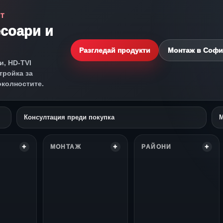
СТ
есоари и
Разгледай продукти
Монтаж в Софи
и, HD-TVI
тройка за
околностите.
Консултация преди покупка
М
МОНТАЖ
РАЙОНИ