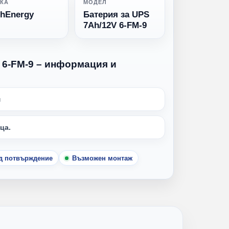
КА
МОДЕЛ
ghEnergy
Батерия за UPS
7Ah/12V 6-FM-9
 6-FM-9 – информация и
м
ца.
ед потвърждение
Възможен монтаж