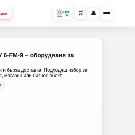
LIVE
🛒
👤
ърси
V 6-FM-9 – оборудване за
 и бърза доставка. Подходящ избор за
 магазин или бизнес обект.
и